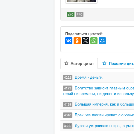
0
0
В избранное
Поделиться цитатой:
Автор цитат
Похожие цит
Время - деньги.
4222
Богатство зависит главным обра
4173
теряй ни времени, ни денег и использ
Большая империя, как и большой
4439
Брак без любви чреват любовью
4340
Дураки устраивают пиры, а умны
4535