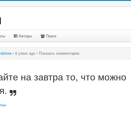
u
аты
Авторы
Поиск
rdshow
•
6 years ago •
Показать комментарии
йте на завтра то, что можно
я.
лин