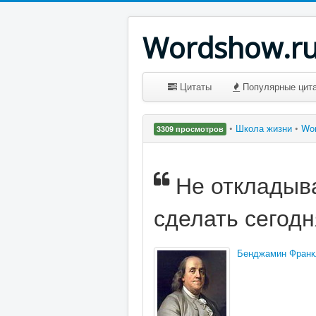
Wordshow.r
Цитаты
Популярные цит
•
Школа жизни
•
Wo
3309 просмотров
Не откладыва
сделать сегодн
Бенджамин Франк