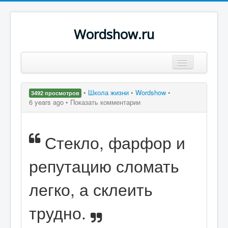
Wordshow.ru
Цитаты
•
Школа жизни
•
Wordshow
•
3492 просмотров
Популярные цитаты
6 years ago •
Показать комментарии
Авторы
Стекло, фарфор и
Поиск
репутацию сломать
легко, а склеить
трудно.