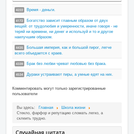
Время - деньги.
4222
Богатство зависит главным образом от двух
4172
вещей: от трудолюбия и умеренности, иначе говоря - не
теряй ни времени, ни денег и используй и то и другое
наилучшим образом.
Большая империя, как и большой пирог, легче
4435
всего объедается с краев.
Брак без любви чреват любовью без брака.
4339
Дураки устраивают пиры, а умные едят на них.
4534
Комментировать могут только зарегистрированные
пользователи
Вы здесь:
Главная
Школа жизни
Стекло, фарфор и репутацию сломать легко, а
склеить трудно.
Случайная цитата