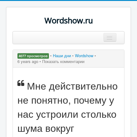
Wordshow.ru
Цитаты
•
Наши дни
•
Wordshow
•
4077 просмотров
Популярные цитаты
6 years ago •
Показать комментарии
Авторы
Мне действительно
Поиск
не понятно, почему у
нас устроили столько
шума вокруг