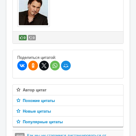
0
0
В избранное
Поделиться цитатой:
Автор цитат
Похожие цитаты
Новые цитаты
Популярные цитаты
Как мы ни стараемся дистанцироваться от
4040