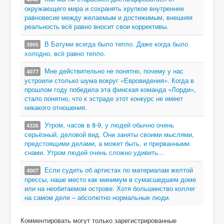
окружающего мира и сохранять хрупкое внутреннее
равновесие между желаемым и достижимым, внешняя
реальность всё равно вносит свои коррективы.
В Батуми всегда было тепло. Даже когда было
3995
холодно, всё равно тепло.
Мне действительно не понятно, почему у нас
4077
устроили столько шума вокруг «Евровидения». Когда в
прошлом году победила эта финская команда «Лорди»,
стало понятно, что к эстраде этот конкурс не имеет
никакого отношения.
Утром, часов в 8-9, у людей обычно очень
4326
серьёзный, деловой вид. Они заняты своими мыслями,
предстоящими делами, а может быть, и прерванными
снами. Утром людей очень сложно удивить...
Если судить об артистах по материалам желтой
4007
прессы, наше место как минимум в сумасшедшем доме
или на необитаемом острове. Хотя большинство коллег
на самом деле – абсолютно нормальные люди.
Комментировать могут только зарегистрированные