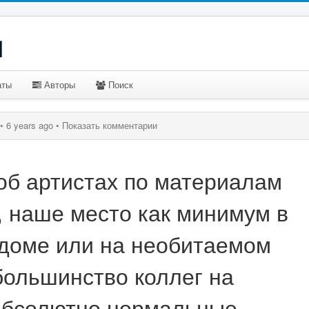
u
аты
Авторы
Поиск
•
6 years ago •
Показать комментарии
об артистах по материалам
, наше место как минимум в
доме или на необитаемом
большинство коллег на
абсолютно нормальные