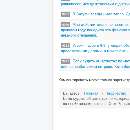
равновесие между желаемым и достиж
В Батуми всегда было тепло. Да
3987
Мне действительно не понятно,
4070
прошлом году победила эта финская ко
никакого отношения.
Утром, часов в 8-9, у людей о
4313
предстоящими делами, а может быть, 
Если судить об артистах по м
3991
или на необитаемом острове. Хотя бо
Комментировать могут только зарегист
Вы здесь:
Главная
Творчество
Если судить об артистах по матери
на необитаемом острове. Хотя боль