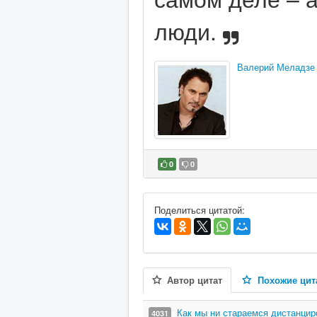
люди.
Валерий Меладзе
0
0
В избранное
Поделиться цитатой:
Автор цитат
Похожие цит
Как мы ни стараемся дистанцир
4031