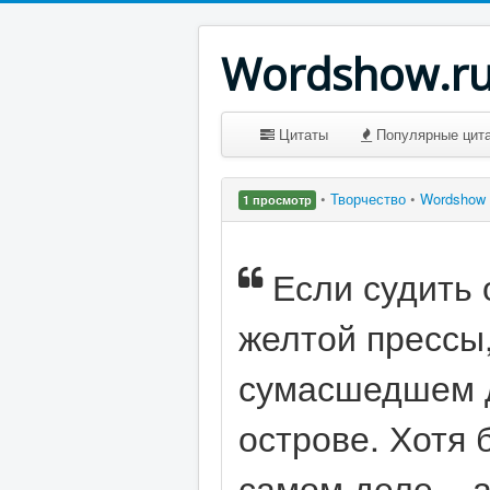
Wordshow.r
Цитаты
Популярные цит
•
Творчество
•
Wordshow
1 просмотр
Если судить 
желтой прессы
сумасшедшем 
острове. Хотя 
самом деле – 