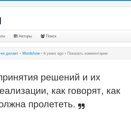
u
аты
Авторы
Поиск
о ее делает
•
Wordshow
•
6 years ago •
Показать комментарии
принятия решений и их
еализации, как говорят, как
должна пролететь.