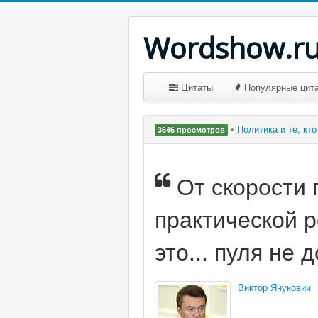
Wordshow.r
Цитаты
Популярные цит
•
Политика и те, кт
3646 просмотров
От скорости 
практической р
это... пуля не 
Виктор Янукович