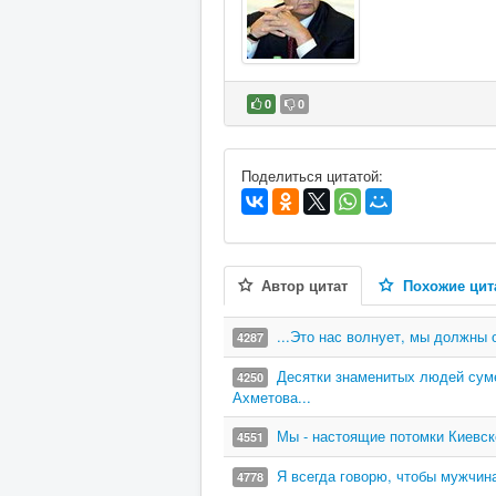
0
0
В избранное
Поделиться цитатой:
Автор цитат
Похожие цит
...Это нас волнует, мы должны 
4287
Десятки знаменитых людей суме
4250
Ахметова...
Мы - настоящие потомки Киевск
4551
Я всегда говорю, чтобы мужчина
4778