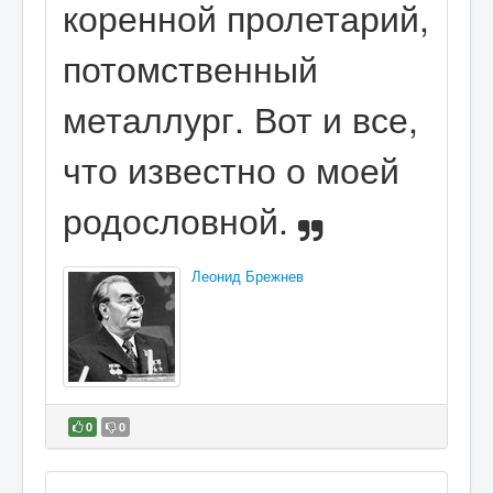
коренной пролетарий,
потомственный
металлург. Вот и все,
что известно о моей
родословной.
Леонид Брежнев
0
0
В избранное