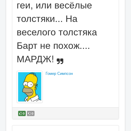
геи, или весёлые
толстяки... На
веселого толстяка
Барт не похож....
МАРДЖ!
Гомер Симпсон
0
0
В избранное