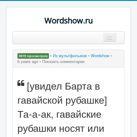
Wordshow.ru
Цитаты
•
Из мультфильмов
•
Wordshow
•
3919 просмотров
Популярные цитаты
6 years ago •
Показать комментарии
Авторы
[увидел Барта в
Поиск
гавайской рубашке]
Та-а-ак, гавайские
рубашки носят или