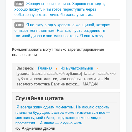
Женщины - они как пиво. Хорошо выглядят,
4002
хорошо пахнут, и ты готов переступить через
собственную мать, лишь бы заполучить их.
Я не лягу в одну кровать с женщиной, которая
4183
считает меня лентяем. Раз так, пусть раздвинет в
гостиной диван и застелит постель. Я спать хочу.
Комментировать могут только зарегистрированные
пользователи
Вы здесь:
Главная
Из мультфильмов
[увидел Барта в гавайской рубашке] Та-а-ак, гавайские
рубашки носят или геи, или весёлые толстяки... На
веселого толстяка Барт не похож.... МАРДЖ!
Случайная цитата
Я всегда живу одним моментом. Не люблю строить
планы на будущее. Завтра может измениться все —
моя жизнь, мой облик, окружающие меня люди,
профессия… А иначе — скучно жить.
-by Анджелина Джоли