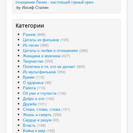
отношении Ленин - настоящий горный орел.
-by Иосиф Сталин
Категории
Разное
(898)
Цитаты из фильмов
(109)
Из песен
(386)
Цитаты о любви и отношениях
(388)
Женщина и мужчина
(427)
Творчество
(359)
Политика и те, кто ее делает
(805)
Из мультфильмов
(359)
Время
(113)
О здоровье
(98)
Работа
(110)
Об уме и глупости
(136)
Добро и зло
(143)
Дружба
(101)
Слова, слова, слова
(151)
Жизнь и смерть
(399)
Сердце и разум
(50)
Власть
(168)
Война и мир
(162)