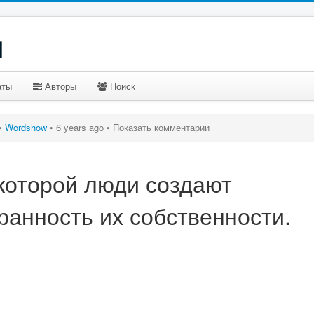
u
аты
Авторы
Поиск
•
Wordshow
•
6 years ago •
Показать комментарии
которой люди создают
ранность их собственности.