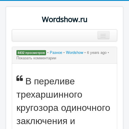
Wordshow.ru
Цитаты
•
Разное
•
Wordshow
•
6 years ago •
4432 просмотров
Популярные цитаты
Показать комментарии
Авторы
В переливе
Поиск
трехаршинного
кругозора одиночного
заключения и