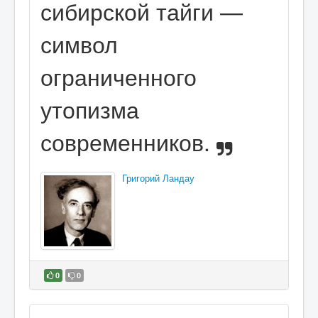
сибирской тайги —
символ
ограниченного
утопизма
современников.
Григорий Ландау
0
0
В избранное