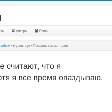
u
аты
Авторы
Поиск
rdshow
•
6 years ago •
Показать комментарии
е считают, что я
отя я все время опаздываю.