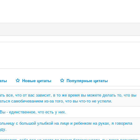
аты
Новые цитаты
Популярные цитаты
ть все, что от вас зависит, в то же время вы можете делать то, что вы
ться самобичеванием из-за того, что вы что-то не успели.
Вы - единственное, что есть у них.
ольницу с большой улыбкой на лице и ребенком на руках, я говорила
оду.
озволять себе все на свете во время беременности, вы легко вернетесь