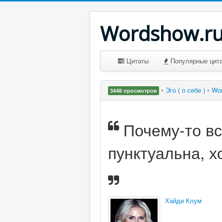
Wordshow.r
Цитаты
Популярные цит
•
Эго ( о себе )
•
Wo
3448 просмотров
Почему-то вс
пунктуальна, х
Хайди Клум