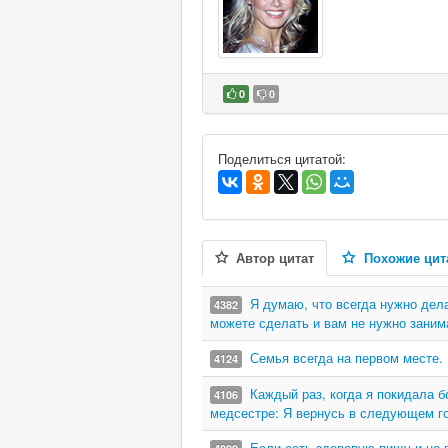
0
0
В избранное
Поделиться цитатой:
Автор цитат
Похожие цит
Я думаю, что всегда нужно дела
4382
можете сделать и вам не нужно занима
Семья всегда на первом месте. 
4124
Каждый раз, когда я покидала б
4106
медсестре: Я вернусь в следующем г
Если есть здоровую пищу и не п