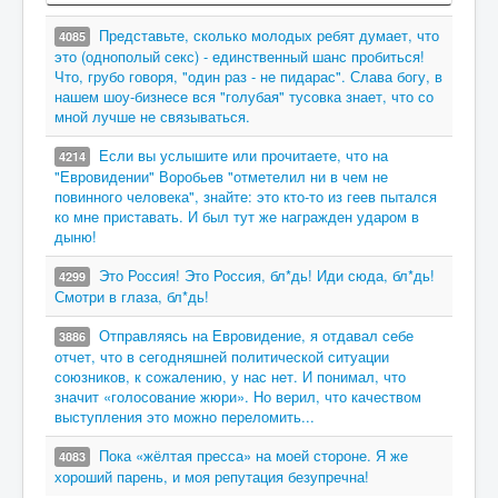
Представьте, сколько молодых ребят думает, что
4085
это (однополый секс) - единственный шанс пробиться!
Что, грубо говоря, "один раз - не пидарас". Слава богу, в
нашем шоу-бизнесе вся "голубая" тусовка знает, что со
мной лучше не связываться.
Если вы услышите или прочитаете, что на
4214
"Евровидении" Воробьев "отметелил ни в чем не
повинного человека", знайте: это кто-то из геев пытался
ко мне приставать. И был тут же награжден ударом в
дыню!
Это Россия! Это Россия, бл*дь! Иди сюда, бл*дь!
4299
Смотри в глаза, бл*дь!
Отправляясь на Евровидение, я отдавал себе
3886
отчет, что в сегодняшней политической ситуации
союзников, к сожалению, у нас нет. И понимал, что
значит «голосование жюри». Но верил, что качеством
выступления это можно переломить...
Пока «жёлтая пресса» на моей стороне. Я же
4083
хороший парень, и моя репутация безупречна!