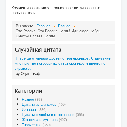
Комментировать могут только зарегистрированные
пользователи
Вы здесь:
Главная
Разное
Это Россия! Это Россия, бл*дь! Иди сюда, бл*дь!
Смотри в глаза, бл*дь!
Случайная цитата
Я всегда отличала друзей от наперсников. С друзьями
мне приятно поговорить, от наперсников я ничего не
скрываю.
-by Эдит Пиаф
Категории
Разное
(898)
Цитаты из фильмов
(109)
Из песен
(386)
Цитаты о любви и отношениях
(388)
Женщина и мужчина
(427)
Творчество
(359)