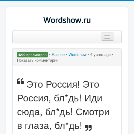
Wordshow.ru
Цитаты
•
Разное
•
Wordshow
•
6 years ago •
4299 просмотров
Популярные цитаты
Показать комментарии
Авторы
Это Россия! Это
Поиск
Россия, бл*дь! Иди
сюда, бл*дь! Смотри
в глаза, бл*дь!