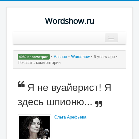
Wordshow.ru
Цитаты
•
Разное
•
Wordshow
•
6 years ago •
4089 просмотров
Популярные цитаты
Показать комментарии
Авторы
Я не вуайерист! Я
Поиск
здесь шпионю...
Ольга Арефьева