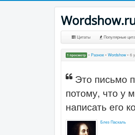
Wordshow.r
Цитаты
Популярные цит
•
Разное
•
Wordshow
•
6 
1 просмотр
Это письмо 
потому, что у 
написать его к
Блез Паскаль