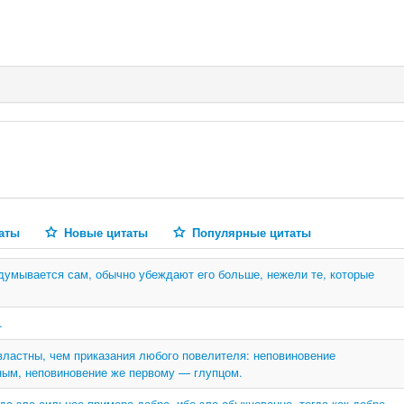
аты
Новые цитаты
Популярные цитаты
думывается сам, обычно убеждают его больше, нежели те, которые
.
властны, чем приказания любого повелителя: неповиновение
ным, неповиновение же первому — глупцом.
а зла сильнее примера добра, ибо зло обыкновенно, тогда как добро