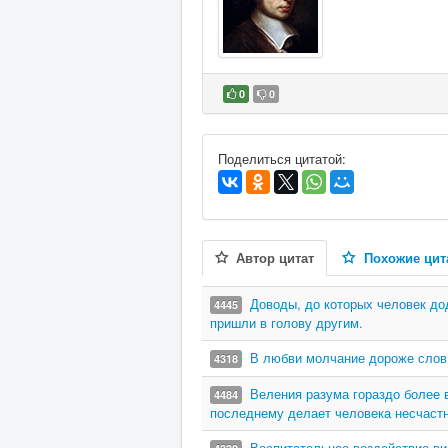
0
0
В избранное
Поделиться цитатой:
Автор цитат
Похожие цит
Доводы, до которых человек до
4445
пришли в голову другим.
В любви молчание дороже слов
4318
Веления разума гораздо более 
4484
последнему делает человека несчаст
Воспитательное воздействие вид