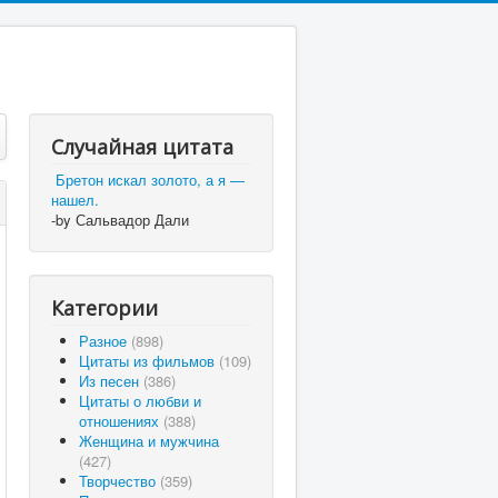
Случайная цитата
Бретон искал золото, а я —
нашел.
-by Сальвадор Дали
Категории
Разное
(898)
Цитаты из фильмов
(109)
Из песен
(386)
Цитаты о любви и
отношениях
(388)
Женщина и мужчина
(427)
Творчество
(359)