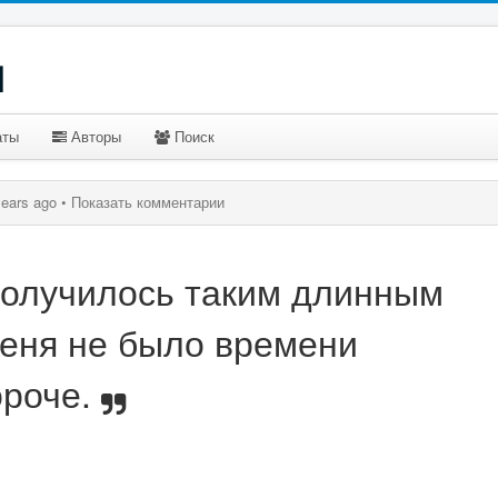
u
аты
Авторы
Поиск
years ago •
Показать комментарии
получилось таким длинным
меня не было времени
ороче.