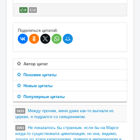
0
0
В избранное
Поделиться цитатой:
Автор цитат
Похожие цитаты
Новые цитаты
Популярные цитаты
Между прочим, меня даже как-то выгнали из
3833
церкви, я подрался со священником.
Не показалось бы странным, если бы на Марсе
3993
когда-то существовала цивилизация, но она, видимо,
дошла до этапа капитализма, появился империализм и