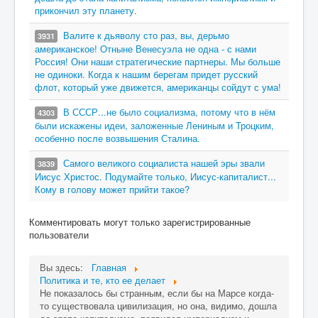
прикончил эту планету.
Валите к дьяволу сто раз, вы, дерьмо
3931
американское! Отныне Венесуэла не одна - с нами
Россия! Они наши стратегические партнеры. Мы больше
не одиноки. Когда к нашим берегам придет русский
флот, который уже движется, американцы сойдут с ума!
В СССР...не было социализма, потому что в нём
4303
были искажены идеи, заложенные Лениным и Троцким,
особенно после возвышения Сталина.
Самого великого социалиста нашей эры звали
3839
Иисус Христос. Подумайте только, Иисус-капиталист...
Кому в голову может прийти такое?
Комментировать могут только зарегистрированные
пользователи
Вы здесь:
Главная
Политика и те, кто ее делает
Не показалось бы странным, если бы на Марсе когда-
то существовала цивилизация, но она, видимо, дошла