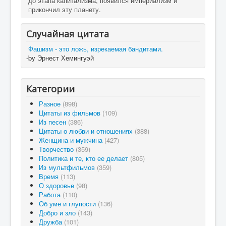
до этапа капитализма, появился империализм и
прикончил эту планету.
Случайная цитата
Фашизм - это ложь, изрекаемая бандитами.
-by Эрнест Хемингуэй
Категории
Разное
(898)
Цитаты из фильмов
(109)
Из песен
(386)
Цитаты о любви и отношениях
(388)
Женщина и мужчина
(427)
Творчество
(359)
Политика и те, кто ее делает
(805)
Из мультфильмов
(359)
Время
(113)
О здоровье
(98)
Работа
(110)
Об уме и глупости
(136)
Добро и зло
(143)
Дружба
(101)