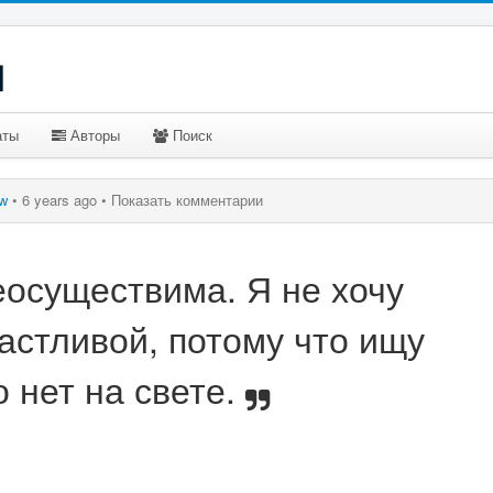
u
аты
Авторы
Поиск
w
•
6 years ago •
Показать комментарии
еосуществима. Я не хочу
астливой, потому что ищу
 нет на свете.