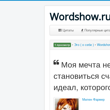
Wordshow.r
Цитаты
Популярные цит
•
Эго ( о себе )
•
Wordsho
1 просмотр
Моя мечта н
становиться сч
идеал, которого
Милен Фармер