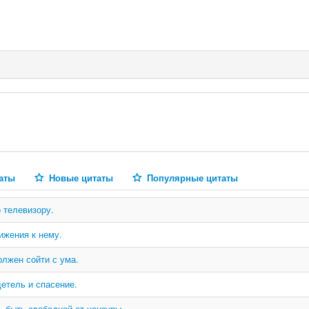
аты
Новые цитаты
Популярные цитаты
 телевизору.
ижения к нему.
олжен сойти с ума.
детель и спасение.
, быть свободной от цензуры.