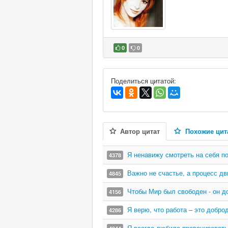
0
0
В избранное
Поделиться цитатой:
Автор цитат
Похожие цит
Я ненавижу смотреть на себя по
4378
Важно не счастье, а процесс дв
4845
Чтобы Мир был свободен - он д
4156
Я верю, что работа – это добро
4286
Я всегда любила провоцировать