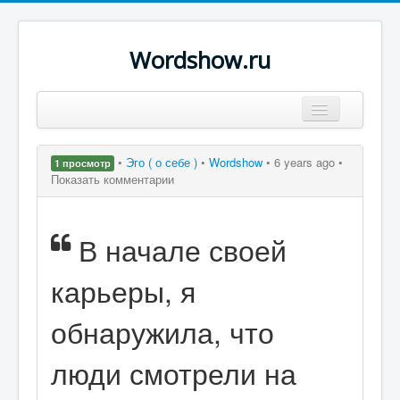
Wordshow.ru
Цитаты
•
Эго ( о себе )
•
Wordshow
•
6 years ago •
1 просмотр
Популярные цитаты
Показать комментарии
Авторы
В начале своей
Поиск
карьеры, я
обнаружила, что
люди смотрели на