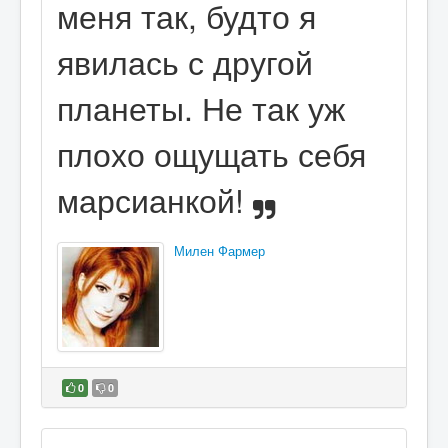
меня так, будто я
явилась с другой
планеты. Не так уж
плохо ощущать себя
марсианкой!
Милен Фармер
0
0
В избранное