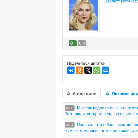
Скарлетт Йохансс
0
0
В избранное
Поделиться цитатой:
Автор цитат
Похожие цит
Мне так надоело слышать этот п
4008
Зато люди, которые реально понимают
Полагаю, что в большинстве фи
4304
мужского желания, в той или иной сте