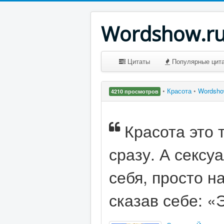
Wordshow.r
Цитаты
Популярные цит
•
Красота
•
Wordsh
4210 просмотров
Красота это т
сразу. А сексу
себя, просто н
сказав себе: «Э