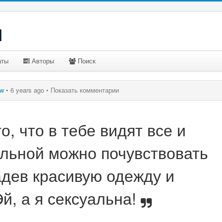
u
аты
Авторы
Поиск
ow
•
6 years ago •
Показать комментарии
о, что в тебе видят все и
альной можно почувствовать
адев красивую одежду и
й, а я сексуальна!