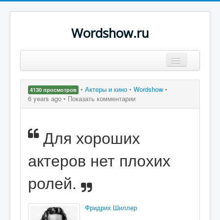
Wordshow.ru
Цитаты
•
Актеры и кино
•
Wordshow
•
4130 просмотров
Популярные цитаты
6 years ago •
Показать комментарии
Авторы
Для хороших
Поиск
актеров нет плохих
ролей.
Фридрих Шиллер