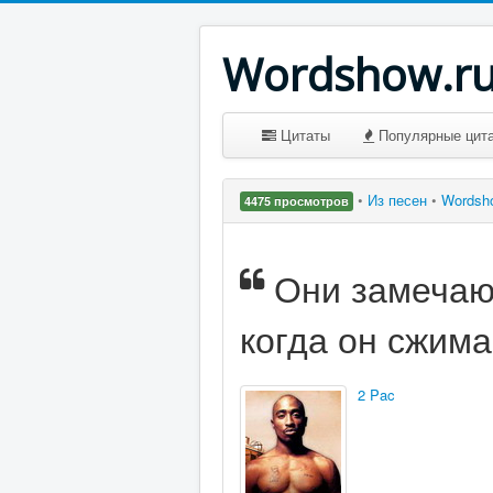
Wordshow.r
Цитаты
Популярные цит
•
Из песен
•
Wordsh
4475 просмотров
Они замечают
когда он сжима
2 Pac