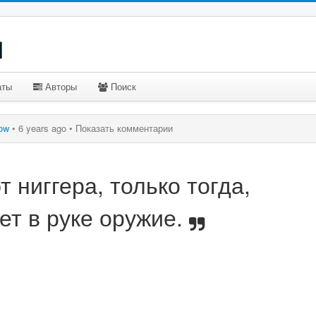
u
аты
Авторы
Поиск
ow
•
6 years ago •
Показать комментарии
 ниггера, только тогда,
ет в руке оружие.