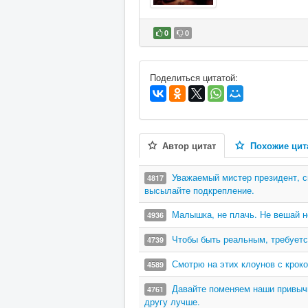
0
0
В избранное
Поделиться цитатой:
Автор цитат
Похожие цит
Уважаемый мистер президент, с
4817
высылайте подкрепление.
Малышка, не плачь. Не вешай но
4936
Чтобы быть реальным, требуетс
4739
Смотрю на этих клоунов с крок
4589
Давайте поменяем наши привычк
4761
другу лучше.