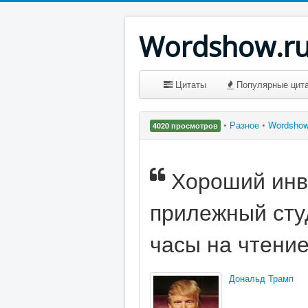
Wordshow.r
Цитаты
Популярные цит
•
Разное
•
Wordsho
4020 просмотров
Хороший инв
прилежный сту
часы на чтени
Дональд Трамп