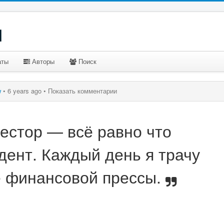
u
аты
Авторы
Поиск
w
•
6 years ago •
Показать комментарии
естор — всё равно что
дент. Каждый день я трачу
е финансовой прессы.