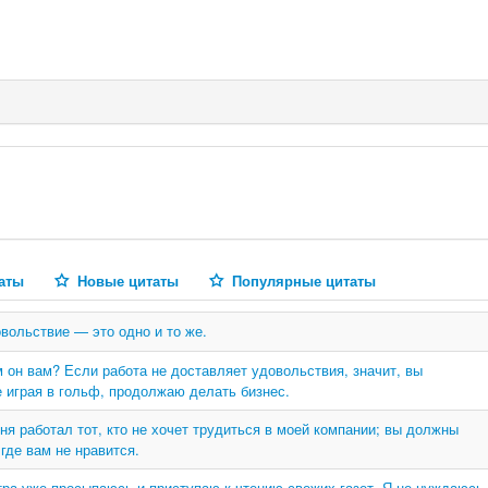
аты
Новые цитаты
Популярные цитаты
вольствие — это одно и то же.
м он вам? Если работа не доставляет удовольствия, значит, вы
же играя в гольф, продолжаю делать бизнес.
еня работал тот, кто не хочет трудиться в моей компании; вы должны
 где вам не нравится.
утра уже просыпаюсь и приступаю к чтению свежих газет. Я не нуждаюсь