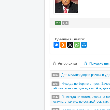
0
0
В избранное
Поделиться цитатой:
Автор цитат
Похожие цит
Для миллиардеров работа и удо
4086
Никогда не берите отпуск. Заче
4091
работаете не там, где нужно. А я, да
Я никогда не хотел, чтобы на м
3947
поступать так же: не оставайтесь там,
Я ложусь в час ночи, а в пять 