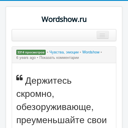
Wordshow.ru
Цитаты
•
Чувства, эмоции
•
Wordshow
•
3314 просмотров
Популярные цитаты
6 years ago •
Показать комментарии
Авторы
Держитесь
Поиск
скромно,
обезоруживающе,
преуменьшайте свои