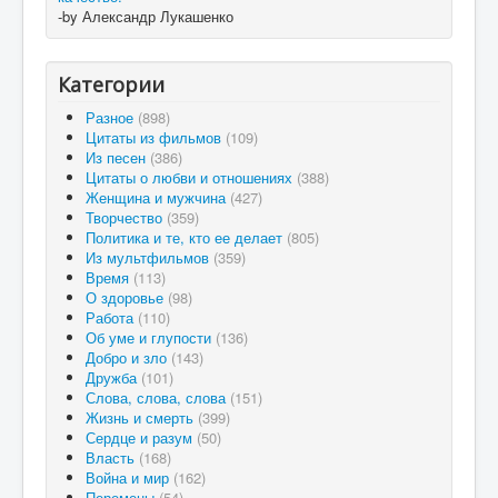
-by Александр Лукашенко
Категории
Разное
(898)
Цитаты из фильмов
(109)
Из песен
(386)
Цитаты о любви и отношениях
(388)
Женщина и мужчина
(427)
Творчество
(359)
Политика и те, кто ее делает
(805)
Из мультфильмов
(359)
Время
(113)
О здоровье
(98)
Работа
(110)
Об уме и глупости
(136)
Добро и зло
(143)
Дружба
(101)
Слова, слова, слова
(151)
Жизнь и смерть
(399)
Сердце и разум
(50)
Власть
(168)
Война и мир
(162)
Перемены
(54)