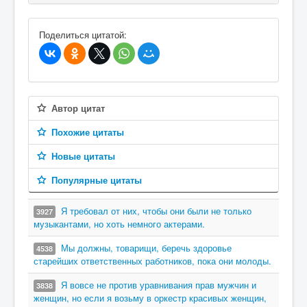
В избранное
Поделиться цитатой:
Автор цитат
Похожие цитаты
Новые цитаты
Популярные цитаты
Я требовал от них, чтобы они были не только
3927
музыкантами, но хоть немного актерами.
Мы должны, товарищи, беречь здоровье
4538
старейших ответственных работников, пока они молоды.
Я вовсе не против уравнивания прав мужчин и
3838
женщин, но если я возьму в оркестр красивых женщин,