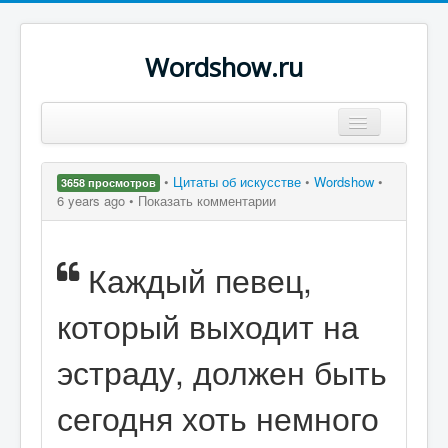
Wordshow.ru
Цитаты
•
Цитаты об искусстве
•
Wordshow
•
3658 просмотров
Популярные цитаты
6 years ago •
Показать комментарии
Авторы
Каждый певец,
Поиск
который выходит на
эстраду, должен быть
сегодня хоть немного