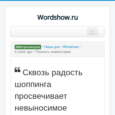
Wordshow.ru
Цитаты
•
Наши дни
•
Wordshow
•
3900 просмотров
Популярные цитаты
6 years ago •
Показать комментарии
Авторы
Сквозь радость
Поиск
шоппинга
просвечивает
невыносимое