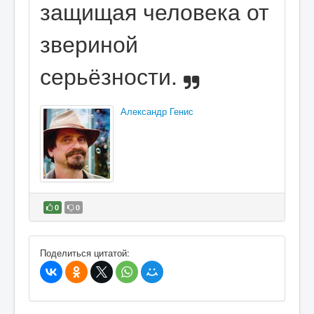
защищая человека от
звериной
серьёзности.
Александр Генис
0
0
В избранное
Поделиться цитатой: