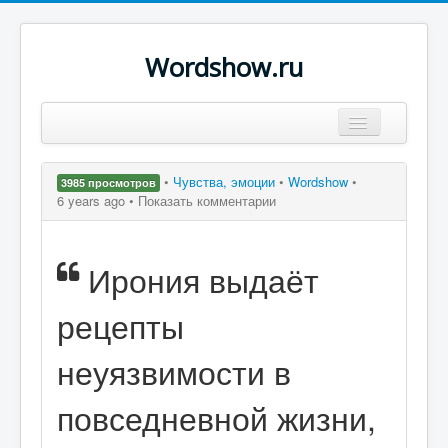
Wordshow.ru
Цитаты
•
Чувства, эмоции
•
Wordshow
•
3985 просмотров
Популярные цитаты
6 years ago •
Показать комментарии
Авторы
Ирония выдаёт
Поиск
рецепты
неуязвимости в
повседневной жизни,