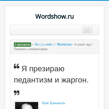
Wordshow.ru
Цитаты
•
Эго ( о себе )
•
Wordshow
•
6 years ago •
1 просмотр
Популярные цитаты
Показать комментарии
Авторы
Я презираю
Поиск
педантизм и жаргон.
Луис Буньюэль