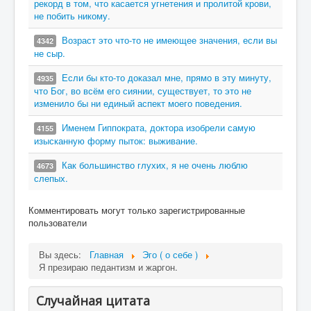
рекорд в том, что касается угнетения и пролитой крови,
не побить никому.
Возраст это что-то не имеющее значения, если вы
4342
не сыр.
Если бы кто-то доказал мне, прямо в эту минуту,
4935
что Бог, во всём его сиянии, существует, то это не
изменило бы ни единый аспект моего поведения.
Именем Гиппократа, доктора изобрели самую
4155
изысканную форму пыток: выживание.
Как большинство глухих, я не очень люблю
4673
слепых.
Комментировать могут только зарегистрированные
пользователи
Вы здесь:
Главная
Эго ( о себе )
Я презираю педантизм и жаргон.
Случайная цитата