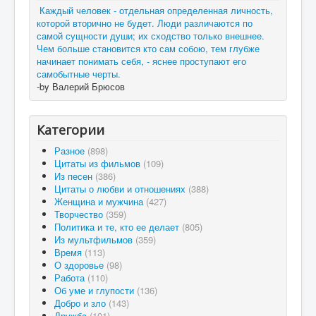
Каждый человек - отдельная определенная личность,
которой вторично не будет. Люди различаются по
самой сущности души; их сходство только внешнее.
Чем больше становится кто сам собою, тем глубже
начинает понимать себя, - яснее проступают его
самобытные черты.
-by Валерий Брюсов
Категории
Разное
(898)
Цитаты из фильмов
(109)
Из песен
(386)
Цитаты о любви и отношениях
(388)
Женщина и мужчина
(427)
Творчество
(359)
Политика и те, кто ее делает
(805)
Из мультфильмов
(359)
Время
(113)
О здоровье
(98)
Работа
(110)
Об уме и глупости
(136)
Добро и зло
(143)
Дружба
(101)