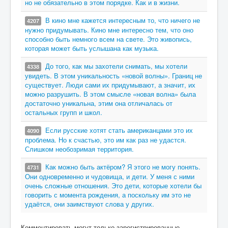
но не обязательно в этом порядке. Как и в жизни.
В кино мне кажется интересным то, что ничего не
4207
нужно придумывать. Кино мне интересно тем, что оно
способно быть немного всем на свете. Это живопись,
которая может быть услышана как музыка.
До того, как мы захотели снимать, мы хотели
4338
увидеть. В этом уникальность «новой волны». Границ не
существует. Люди сами их придумывают, а значит, их
можно разрушить. В этом смысле «новая волна» была
достаточно уникальна, этим она отличалась от
остальных групп и школ.
Если русские хотят стать американцами это их
4090
проблема. Но к счастью, это им как раз не удастся.
Слишком необозримая территория.
Как можно быть актёром? Я этого не могу понять.
4731
Они одновременно и чудовища, и дети. У меня с ними
очень сложные отношения. Это дети, которые хотели бы
говорить с момента рождения, а поскольку им это не
удаётся, они заимствуют слова у других.
Комментировать могут только зарегистрированные