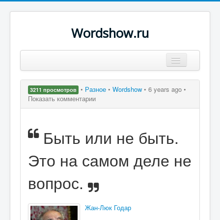
Wordshow.ru
Цитаты
•
Разное
•
Wordshow
•
6 years ago •
3211 просмотров
Популярные цитаты
Показать комментарии
Авторы
Быть или не быть.
Поиск
Это на самом деле не
вопрос.
Жан-Люк Годар