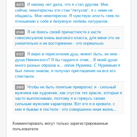
И никому нет дела, что я стал другим. Мне
4473
сейчас неинтересны эти стаи "петухов", я с ними не
общаюсь. Мне неинтересно. Я чувствую злость геев по
отношению к себе и безумную любовь натуралов.
Я не боюсь своей причастности к касте
4144
гомосексуалов очень высокого класса, для меня это не
унизительно и не восторженно - это нормально.
Я верю в переселение душ, может быть, во мне -
4127
душа Нижинского? Я бы гордился этим... В моей душе
много разных образов и... облик Нуриева. С Нуриевым я
был лично знаком, я получал приглашения на все его
спектакли.
Чтобы не быть понятым превратно: я - сильный
3909
мужчина как художник, как сгусток тех красок, которые я
часто выплескиваю, поэтому я и горжусь своим
сильным мужским характером. Вот кто я в кровати, с
кем я бываю в постели - это совершенно иная жизнь...
Комментировать могут только зарегистрированные
пользователи