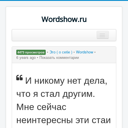
Wordshow.ru
Цитаты
•
Эго ( о себе )
•
Wordshow
•
4473 просмотров
Популярные цитаты
6 years ago •
Показать комментарии
Авторы
И никому нет дела,
Поиск
что я стал другим.
Мне сейчас
неинтересны эти стаи