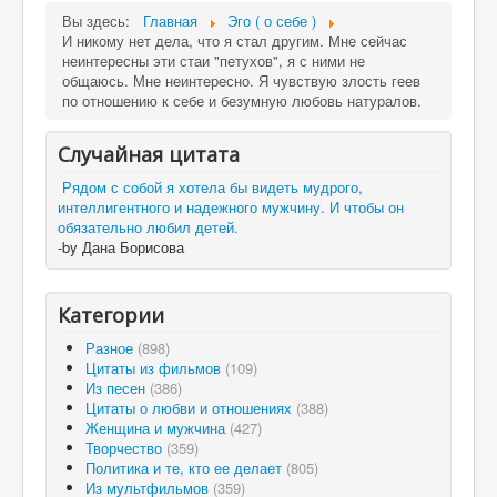
Вы здесь:
Главная
Эго ( о себе )
И никому нет дела, что я стал другим. Мне сейчас
неинтересны эти стаи "петухов", я с ними не
общаюсь. Мне неинтересно. Я чувствую злость геев
по отношению к себе и безумную любовь натуралов.
Случайная цитата
Рядом с собой я хотела бы видеть мудрого,
интеллигентного и надежного мужчину. И чтобы он
обязательно любил детей.
-by Дана Борисова
Категории
Разное
(898)
Цитаты из фильмов
(109)
Из песен
(386)
Цитаты о любви и отношениях
(388)
Женщина и мужчина
(427)
Творчество
(359)
Политика и те, кто ее делает
(805)
Из мультфильмов
(359)