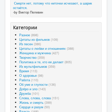
Смерти нет, потому что ниточки исчезают, а шарик
остаётся.
-by Виктор Пелевин
Категории
Разное
(898)
Цитаты из фильмов
(109)
Из песен
(386)
Цитаты о любви и отношениях
(388)
Женщина и мужчина
(427)
Творчество
(359)
Политика и те, кто ее делает
(805)
Из мультфильмов
(359)
Время
(113)
О здоровье
(98)
Работа
(110)
Об уме и глупости
(136)
Добро и зло
(143)
Дружба
(101)
Слова, слова, слова
(151)
Жизнь и смерть
(399)
Сердце и разум
(50)
Власть
(168)