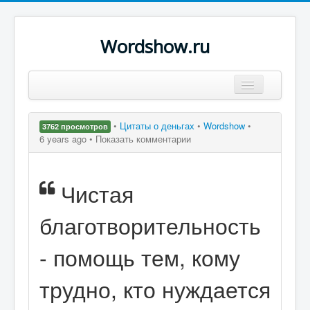
Wordshow.ru
Цитаты
•
Цитаты о деньгах
•
Wordshow
•
3762 просмотров
Популярные цитаты
6 years ago •
Показать комментарии
Авторы
Чистая
Поиск
благотворительность
- помощь тем, кому
трудно, кто нуждается