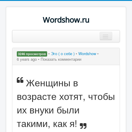
Wordshow.ru
Цитаты
•
Эго ( о себе )
•
Wordshow
•
3246 просмотров
Популярные цитаты
6 years ago •
Показать комментарии
Авторы
Женщины в
Поиск
возрасте хотят, чтобы
их внуки были
такими, как я!