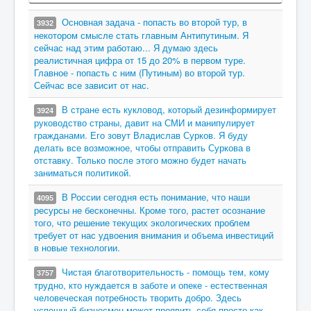
Основная задача - попасть во второй тур, в
3932
некотором смысле стать главным Антипутиным. Я
сейчас над этим работаю... Я думаю здесь
реалистичная цифра от 15 до 20% в первом туре.
Главное - попасть с ним (Путиным) во второй тур.
Сейчас все зависит от нас.
В стране есть кукловод, который дезинформирует
3924
руководство страны, давит на СМИ и манипулирует
гражданами. Его зовут Владислав Сурков. Я буду
делать все возможное, чтобы отправить Суркова в
отставку. Только после этого можно будет начать
заниматься политикой.
В России сегодня есть понимание, что наши
4095
ресурсы не бесконечны. Кроме того, растет осознание
того, что решение текущих экологических проблем
требует от нас удвоения внимания и объема инвестиций
в новые технологии.
Чистая благотворительность - помощь тем, кому
3757
трудно, кто нуждается в заботе и опеке - естественная
человеческая потребность творить добро. Здесь
успешный бизнесмен может проявить себя просто как