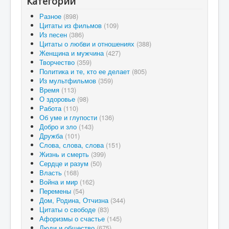
Категории
Разное
(898)
Цитаты из фильмов
(109)
Из песен
(386)
Цитаты о любви и отношениях
(388)
Женщина и мужчина
(427)
Творчество
(359)
Политика и те, кто ее делает
(805)
Из мультфильмов
(359)
Время
(113)
О здоровье
(98)
Работа
(110)
Об уме и глупости
(136)
Добро и зло
(143)
Дружба
(101)
Слова, слова, слова
(151)
Жизнь и смерть
(399)
Сердце и разум
(50)
Власть
(168)
Война и мир
(162)
Перемены
(54)
Дом, Родина, Отчизна
(344)
Цитаты о свободе
(83)
Афоризмы о счастье
(145)
Люди и общество
(675)