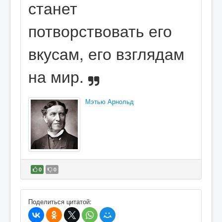
станет
потворствовать его
вкусам, его взглядам
на мир.
Мэтью Арнольд
0
0
В избранное
Поделиться цитатой: