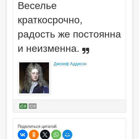
Веселье
краткосрочно,
радость же постоянна
и неизменна.
Джозеф Аддисон
0
0
В избранное
Поделиться цитатой: