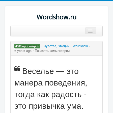
Wordshow.ru
Цитаты
•
Чувства, эмоции
•
Wordshow
•
4309 просмотров
Популярные цитаты
6 years ago •
Показать комментарии
Авторы
Веселье — это
Поиск
манера поведения,
тогда как радость -
это привычка ума.