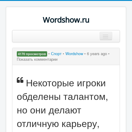
Wordshow.ru
Цитаты
•
Спорт
•
Wordshow
•
6 years ago •
4170 просмотров
Популярные цитаты
Показать комментарии
Авторы
Некоторые игроки
Поиск
обделены талантом,
но они делают
отличную карьеру,