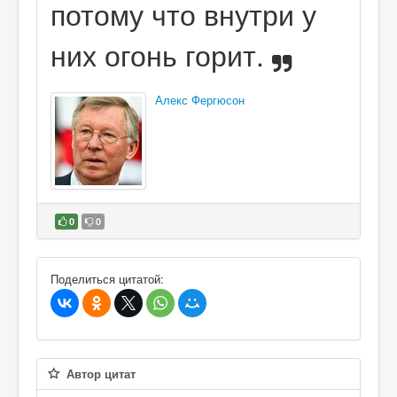
потому что внутри у
них огонь горит.
Алекс Фергюсон
0
0
В избранное
Поделиться цитатой:
Автор цитат