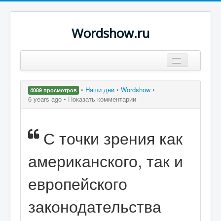
Wordshow.ru
Цитаты
•
Наши дни
•
Wordshow
•
4089 просмотров
Популярные цитаты
6 years ago •
Показать комментарии
Авторы
С точки зрения как
Поиск
американского, так и
европейского
законодательства