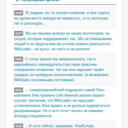
Я, видишь ли, по натуре кочевник, и мне сидеть
4428
на одном месте никогда не нравилось, я со школьных
лет в разъездах...
Мы не лишаем выбора ни наших волонтеров, ни
4377
людей, которые поддерживают нас. Мы не обманываем
людей и не предлагаем им утопию взамен реальности...
WikiLeaks - не культ, не секта и не религия.
С точки зрения как американского, так и
4089
европейского законодательства такая практика
совершенно незаконна, так как она нарушает право
граждан на свободное волеизъявление. (о блокировке
Wikileaks платежными системами)
... североевропейский подрядчик самой Visa -
4563
компания Telia провела собственный анализ нашего
случая, заключив, что WikiLeaks не нарушает
установленных Visa правил и не должна подвергаться
дискриминации. Но и этот отчет ничего не изменил,
блокада сохраняется.
...И хотя сейчас, например, VisaEurope
4205