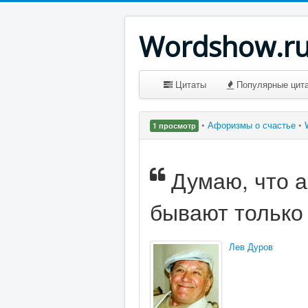
Wordshow.r
Цитаты
Популярные цит
•
Афоризмы о счастье
•
1 просмотр
Думаю, что 
бывают только 
Лев Дуров