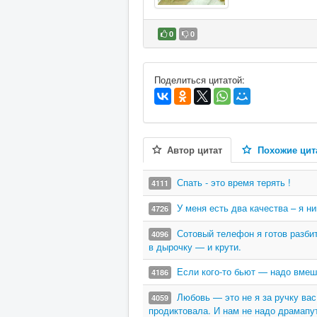
0
0
В избранное
Поделиться цитатой:
Автор цитат
Похожие цит
Спать - это время терять !
4111
У меня есть два качества – я ни
4726
Сотовый телефон я готов разбит
4096
в дырочку — и крути.
Если кого-то бьют — надо вмеш
4186
Любовь — это не я за ручку ва
4059
продиктовала. И нам не надо драмапут