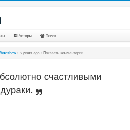
u
аты
Авторы
Поиск
Wordshow
•
6 years ago •
Показать комментарии
абсолютно счастливыми
дураки.