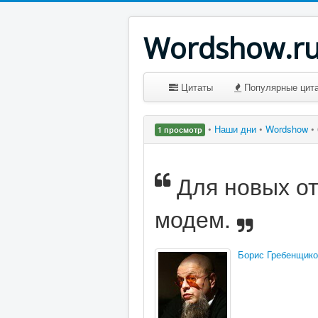
Wordshow.r
Цитаты
Популярные цит
•
Наши дни
•
Wordshow
•
1 просмотр
Для новых о
модем.
Борис Гребенщико