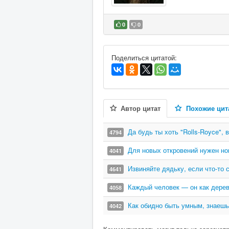
0
0
В избранное
Поделиться цитатой:
Автор цитат
Похожие цит
Да будь ты хоть "Rolls-Royce", 
4794
Для новых откровений нужен н
4041
Извиняйте дядьку, если что-то 
4641
Каждый человек — он как дерев
4058
Как обидно быть умным, знаешь
4042