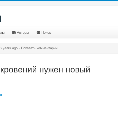
u
аты
Авторы
Поиск
6 years ago •
Показать комментарии
ткровений нужен новый
в