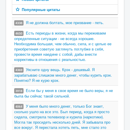
Популярные цитаты
Я не должна болтать, мое призвание - петь.
4338
Есть периоды в жизни, когда мы переживаем
4650
определенные ситуации - не всегда хорошие.
Необходима большая, чем обычно, сила, и с целью ее
приобретения советую заглянуть поглубже в себя,
провести время наедине с собой, дабы внести
коррективы в отношения с реальностью.
Уясните одну вещь. Крэк - дешевый. Я
4369
зарабатываю слишком много денег, чтобы курить крэк.
Понятно? Я не курю крэк.
Если бы у меня в свое время не было веры, я не
3918
была бы сейчас такой сильной.
У меня было много денег, только Бог знает,
4064
сколько ушло на все это. Был период, когда я просто
сидела, смотрела телевизор и курила (наркотики).
Могла так просидеть несколько дней. Я забывала про
все вокруг. Я перестала хотеть петь, мне стало это