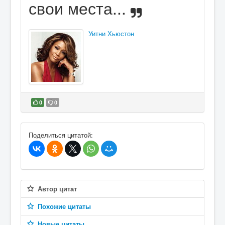
свои места...
Уитни Хьюстон
0
0
В избранное
Поделиться цитатой:
Автор цитат
Похожие цитаты
Новые цитаты