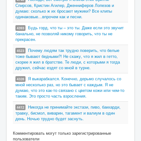
Спирсов, Кристин Агилер, Дженниферов Лопезов и
думаю: сколько ж их бросают мужики? Все клипы
одинаковые…впрочем как и песни.
Будь горд, что ты – это ты. Даже если это звучит
4393
банально, не позволяй никому говорить, что ты не
прекрасен.
Почему людям так трудно поверить, что белые
4523
тоже бывают бедными?! Не скажу, что я жил в гетто,
скорее я жил в братстве. Те люди, с которыми я тогда
дружил, сейчас ездят со мной в турне.
Я выкарабкался. Конечно, дерьмо случалось со
4328
мной несколько раз, но это бывает с каждым. Я не
думаю, что это как-то связано с цветом кожи или чем-то
таким. Это просто часть взросления.
Никогда не принимайте экстази, пиво, баккарди,
4412
травку, бисмол, виварин, тагамент и валиум в один
день. Ночью трудно будет заснуть.
Комментировать могут только зарегистрированные
пользователи