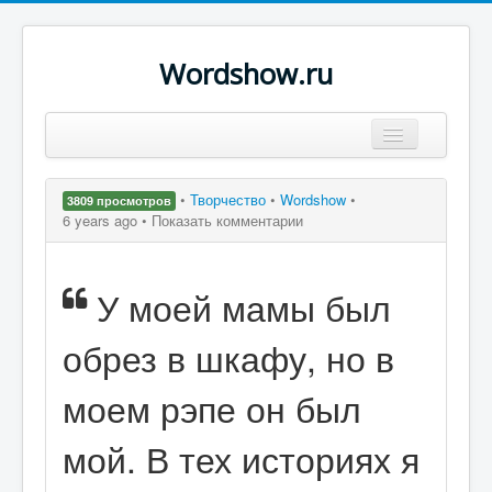
Wordshow.ru
Цитаты
•
Творчество
•
Wordshow
•
3809 просмотров
Популярные цитаты
6 years ago •
Показать комментарии
Авторы
У моей мамы был
Поиск
обрез в шкафу, но в
моем рэпе он был
мой. В тех историях я