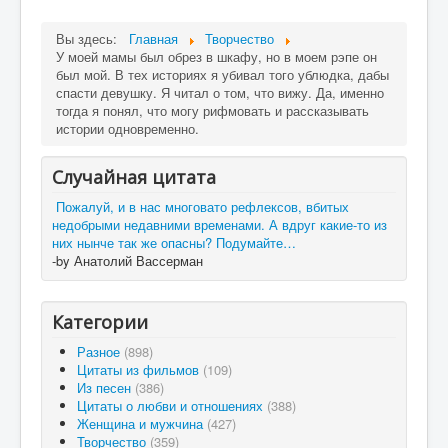
Вы здесь:
Главная
Творчество
У моей мамы был обрез в шкафу, но в моем рэпе он
был мой. В тех историях я убивал того ублюдка, дабы
спасти девушку. Я читал о том, что вижу. Да, именно
тогда я понял, что могу рифмовать и рассказывать
истории одновременно.
Случайная цитата
Пожалуй, и в нас многовато рефлексов, вбитых
недобрыми недавними временами. А вдруг какие-то из
них нынче так же опасны? Подумайте…
-by Анатолий Вассерман
Категории
Разное
(898)
Цитаты из фильмов
(109)
Из песен
(386)
Цитаты о любви и отношениях
(388)
Женщина и мужчина
(427)
Творчество
(359)