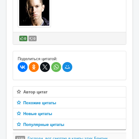
0
0
В избранное
Поделиться цитатой:
Автор цитат
Похожие цитаты
Новые цитаты
Популярные цитаты
Господи, вот смотрю я клипы этих Бритни
4740