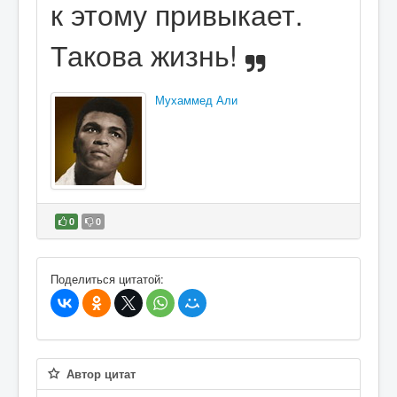
к этому привыкает.
Такова жизнь!
Мухаммед Али
0
0
В избранное
Поделиться цитатой:
Автор цитат