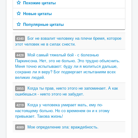
Похожие цитаты
Новые цитаты
Популярные цитаты
Бог не взвалит человеку на плечи бремя, которое
4340
этот человек не в силах снести.
Мой самый тяжелый бой - с болезнью
4428
Паркинсона. Нет, это не больно. Это трудно объяснить.
Меня точно испытывают: буду ли я молиться дальше,
сохраню ли я веру? Бог подвергает испытаниям всех
великих людей.
Когда ты прав, никто этого не запоминает. А как
3955
ошибешься - никто этого не забудет.
Когда у человека умирает мать, ему по-
4219
настоящему больно. Но со временем он и к этому
привыкает. Такова жизнь!
Мое определение зла: враждебность.
4089