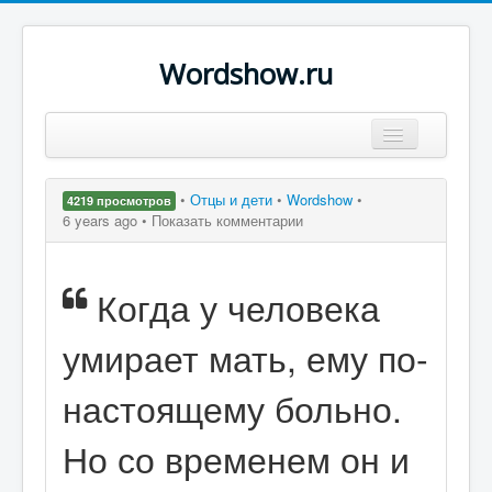
Wordshow.ru
Цитаты
•
Отцы и дети
•
Wordshow
•
4219 просмотров
Популярные цитаты
6 years ago •
Показать комментарии
Авторы
Когда у человека
Поиск
умирает мать, ему по-
настоящему больно.
Но со временем он и