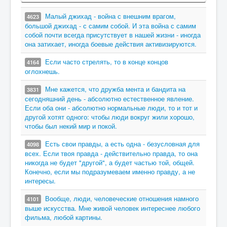
Малый джихад - война с внешним врагом,
4623
большой джихад - с самим собой. И эта война с самим
собой почти всегда присутствует в нашей жизни - иногда
она затихает, иногда боевые действия активизируются.
Если часто стрелять, то в конце концов
4164
оглохнешь.
Мне кажется, что дружба мента и бандита на
3831
сегодняшний день - абсолютно естественное явление.
Если оба они - абсолютно нормальные люди, то и тот и
другой хотят одного: чтобы люди вокруг жили хорошо,
чтобы был некий мир и покой.
Есть свои правды, а есть одна - безусловная для
4098
всех. Если твоя правда - действительно правда, то она
никогда не будет "другой", а будет частью той, общей.
Конечно, если мы подразумеваем именно правду, а не
интересы.
Вообще, люди, человеческие отношения намного
4101
выше искусства. Мне живой человек интереснее любого
фильма, любой картины.