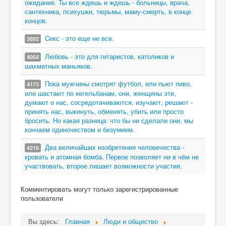
ожидание. Ты все ждешь и ждешь - больницы, врача,
сантехника, психушки, тюрьмы, маму-смерть, в конце
концов.
Cекс - это еще не все.
3892
Любовь - это для гитаристов, католиков и
4054
шахматных маньяков.
Пока мужчины смотрят футбол, или пьют пиво,
4173
или шастают по кегельбанам, они, женщины эти,
думают о нас, сосредотачиваются, изучают, решают -
принять нас, выкинуть, обменять, убить или просто
бросить. Но какая разница: что бы ни сделали они, мы
кончаем одиночеством и безумием.
Два величайших изобретения человечества -
4216
кровать и атомная бомба. Первое позволяет ни в чём не
участвовать, второе лишает возможности участия.
Комментировать могут только зарегистрированные
пользователи
Вы здесь:
Главная
Люди и общество