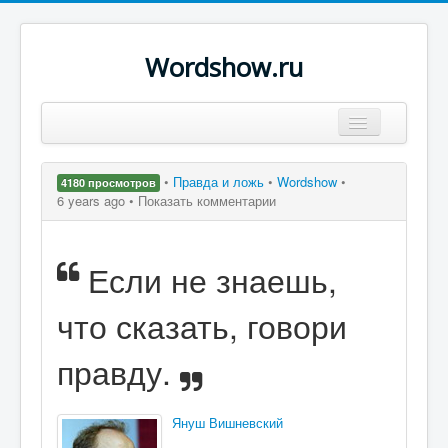
Wordshow.ru
Цитаты
•
Правда и ложь
•
Wordshow
•
4180 просмотров
Популярные цитаты
6 years ago •
Показать комментарии
Авторы
Если не знаешь,
Поиск
что сказать, говори
правду.
Януш Вишневский