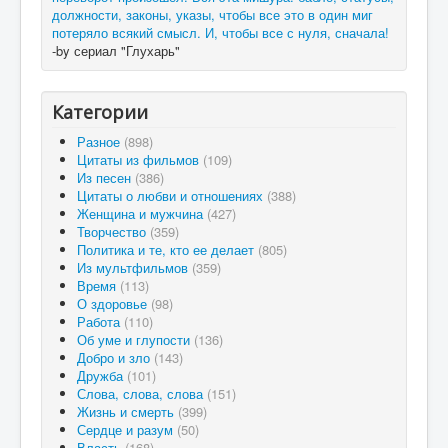
должности, законы, указы, чтобы все это в один миг
потеряло всякий смысл. И, чтобы все с нуля, сначала!
-by сериал "Глухарь"
Категории
Разное
(898)
Цитаты из фильмов
(109)
Из песен
(386)
Цитаты о любви и отношениях
(388)
Женщина и мужчина
(427)
Творчество
(359)
Политика и те, кто ее делает
(805)
Из мультфильмов
(359)
Время
(113)
О здоровье
(98)
Работа
(110)
Об уме и глупости
(136)
Добро и зло
(143)
Дружба
(101)
Слова, слова, слова
(151)
Жизнь и смерть
(399)
Сердце и разум
(50)
Власть
(168)