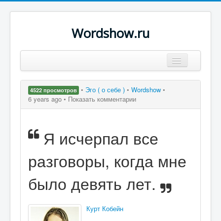
Wordshow.ru
Цитаты
•
Эго ( о себе )
•
Wordshow
•
4522 просмотров
Популярные цитаты
6 years ago •
Показать комментарии
Авторы
Я исчерпал все
Поиск
разговоры, когда мне
было девять лет.
Курт Кобейн