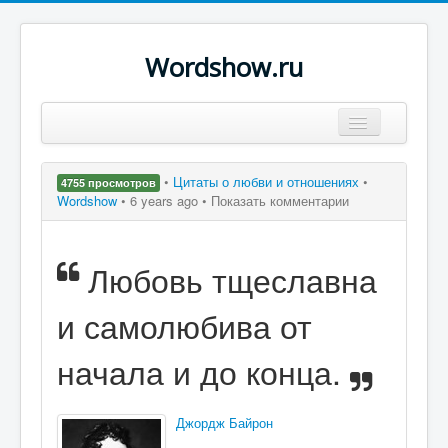
Wordshow.ru
Цитаты
•
Цитаты о любви и отношениях
•
4755 просмотров
Популярные цитаты
Wordshow
•
6 years ago •
Показать комментарии
Авторы
Любовь тщеславна
Поиск
и самолюбива от
начала и до конца.
Джордж Байрон