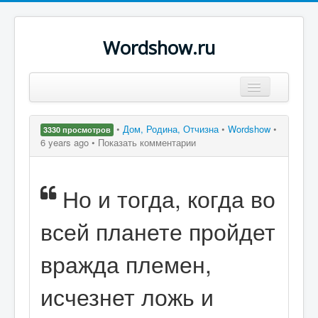
Wordshow.ru
Цитаты
•
Дом, Родина, Отчизна
•
Wordshow
•
3330 просмотров
Популярные цитаты
6 years ago •
Показать комментарии
Авторы
Но и тогда, когда во
Поиск
всей планете пройдет
вражда племен,
исчезнет ложь и