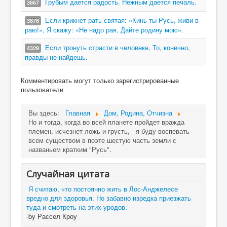
Грубым дается радость. Нежным дается печаль.
3867
Если крикнет рать святая: «Кинь ты Русь, живи в
3876
раю!», Я скажу: «Не надо рая, Дайте родину мою».
Если тронуть страсти в человеке, То, конечно,
4329
правды не найдешь.
Комментировать могут только зарегистрированные
пользователи
Вы здесь:
Главная
Дом, Родина, Отчизна
Но и тогда, когда во всей планете пройдет вражда
племен, исчезнет ложь и грусть, - я буду воспевать
всем существом в поэте шестую часть земли с
названьем кратким "Русь".
Случайная цитата
Я считаю, что постоянно жить в Лос-Анджелесе
вредно для здоровья. Но забавно изредка приезжать
туда и смотреть на этих уродов.
-by Рассел Кроу