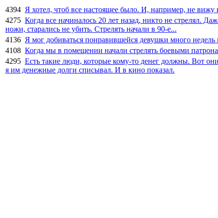
4394
Я хотел, чтоб все настоящее было. И, например, не вижу
4275
Когда все начиналось 20 лет назад, никто не стрелял. Д
ножи, старались не убить. Стрелять начали в 90-е...
4136
Я мог добиваться понравившейся девушки много недель п
4108
Когда мы в помещении начали стрелять боевыми патрона
4295
Есть такие люди, которые кому-то денег должны. Вот он
я им денежные долги списывал. И в кино показал.