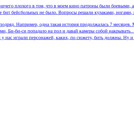
 ничего плохого в том, что в моем кино патроны были боевыми, 
аже бит бейсбольных не было. Вопросы решали кулаками, ногами,
одряд. Например, одна такая история продолжалась 7 месяцев. 
ми, Би-би-си попадало на пол и давай камеры собой накрывать…
и у нас играли персонажей, каких, по сюжету, бить должны. Ну 