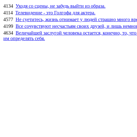
4134
Уходя со сцены, не забудь выйти из образа.
4114
Телевидение - это Голгофа для актера.
4577
Не суетитесь, жизнь отнимает у людей страшно много вр
4199
Все сочувствуют несчастьям своих друзей, и лишь немно
4634
Величайшей заслугой человека остается, конечно, то, чт
им определять себя.