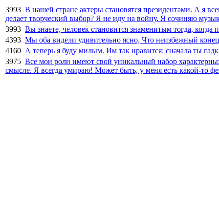
3993
В нашей стране актеры становятся президентами. А я вс
делает творческий выбор? Я не иду на войну. Я сочиняю музык
3993
Вы знаете, человек становится знаменитым тогда, когда
4393
Мы оба видели удивительно ясно, Что неизбежный конец
4160
А теперь я буду милым. Им так нравится: сначала ты гад
3975
Все мои роли имеют свой уникальный набор характерных
смысле. Я всегда умираю! Может быть, у меня есть какой-то ф