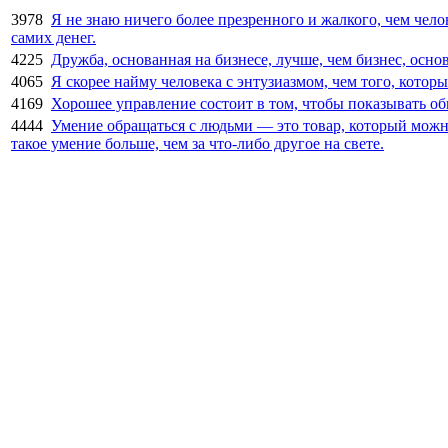
3978
Я не знаю ничего более презренного и жалкого, чем чело
самих денег.
4225
Дружба, основанная на бизнесе, лучше, чем бизнес, осн
4065
Я скорее найму человека с энтузиазмом, чем того, которы
4169
Хорошее управление состоит в том, чтобы показывать о
4444
Умение обращаться с людьми — это товар, который можно 
такое умение больше, чем за что-либо другое на свете.