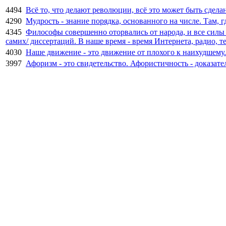
4494
Всё то, что делают революции, всё это может быть сдел
4290
Мудрость - знание порядка, основанного на числе. Там, г
4345
Философы совершенно оторвались от народа, и все силы 
самих/ диссертаций. В наше время - время Интернета, радио, т
4030
Наше движение - это движение от плохого к наихудшему.
3997
Афоризм - это свидетельство. Афористичность - доказате